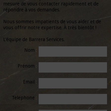
mesure de vous contacter rapidement et de
répondre à vos demandes.
Nous sommes impatients de vous aider et de
vous offrir notre expertise. À très bientôt !
L'équipe de Barrera Services.
Nom
Prénom
Email
Telephone